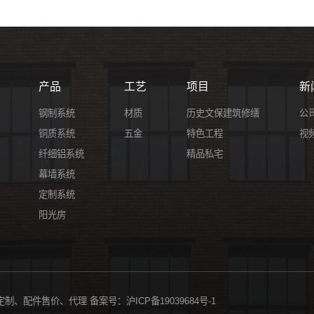
产品
工艺
项目
新
钢制系统
材质
历史文保建筑修缮
公
铜质系统
五金
特色工程
视
纤细铝系统
精品私宅
幕墙系统
定制系统
阳光房
计定制、配件售价、代理
备案号：
沪ICP备19039684号-1